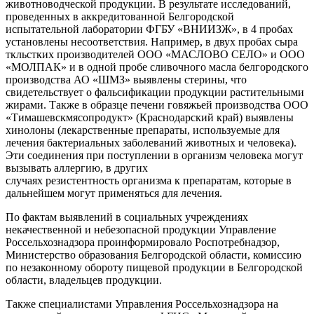
животноводческой продукции. В результате исследований,
проведенных в аккредитованной Белгородской
испытательной лаборатории ФГБУ «ВНИИЗЖ», в 4 пробах
установлены несоответствия. Например, в двух пробах сыра
ткльстких производителей ООО «МАСЛОВО СЕЛО» и ООО
«МОЛПАК» и в одной пробе сливочного масла белгородского
производства АО «ШМЗ» выявлены стерины, что
свидетельствует о фальсификации продукции растительными
жирами. Также в образце печени говяжьей производства ООО
«Тимашевскмясопродукт» (Краснодарский край) выявлены
хинолоны (лекарственные препараты, используемые для
лечения бактериальных заболеваний животных и человека).
Эти соединения при поступлении в организм человека могут
вызывать аллергию, в других
случаях резистентность организма к препаратам, которые в
дальнейшем могут применяться для лечения.
По фактам выявлений в социальных учреждениях
некачественной и небезопасной продукции Управление
Россельхознадзора проинформировало Роспотребнадзор,
Министерство образования Белгородской области, комиссию
по незаконному обороту пищевой продукции в Белгородской
области, владельцев продукции.
Также специалистами Управления Россельхознадзора на