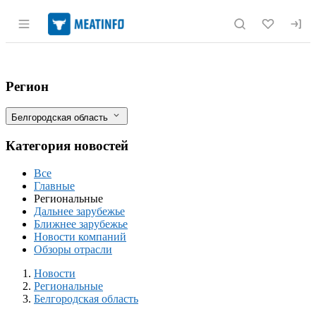
Раздел навигации по сайту meatinfo.r
С начала года в Белгородской области 
Фильтры
Регион
Белгородская область
Категория новостей
Все
Главные
Региональные
Дальнее зарубежье
Ближнее зарубежье
Новости компаний
Обзоры отрасли
Новости
Разделы
Новости
Региональные
Белгородская область