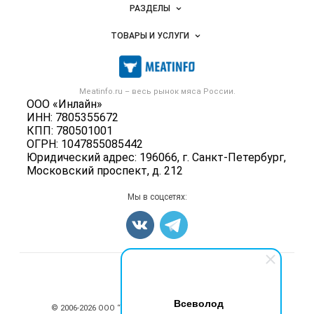
Новости Meatinfo.ru
РАЗДЕЛЫ
Услуги и цены
Объявления
ТОВАРЫ И УСЛУГИ
Размещение рекламы
Каталог компаний
Мясо, мясопродукты
Публичная оферта
Новости рынка
Скот в живом весе
Контактная информация
Форум
Meatinfo.ru – весь
рынок мяса
России.
Колбасы, сосиски, деликатесы
Политика обработки персональных данных
ООО «Инлайн»
Энциклопедия
Мясные полуфабрикаты
ИНН: 7805355672
Для СМИ
Бренды
КПП: 780501001
Мясные консервы
ОГРН: 1047855085442
Мониторинг
Мясные снеки
Юридический адрес: 196066, г. Санкт-Петербург,
Вакансии
Московский проспект, д. 212
Яйца
Блог
Добавить объявление
Мы в соцсетях:
Карта объявлений
Счетчики, авторское право, логотипы
Всеволод
© 2006‑2026 ООО “Инлайн”. 12+ Все права защищены.