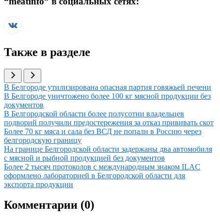
“
meatinfo
” в социальных сетях:
Также в разделе
Иллюстрация новости
В Белгороде утилизирована опасная партия говяжьей печени
Иллюстрация новости
В Белгороде уничтожено более 100 кг мясной продукции без
документов
Иллюстрация новости
В Белгородской области более полусотни владельцев
подворий получили предостережения за отказ прививать скот
Иллюстрация новости
Более 70 кг мяса и сала без ВСД не попали в Россию через
белгородскую границу
Иллюстрация новости
На границе Белгородской области задержаны два автомобиля
с мясной и рыбной продукцией без документов
Иллюстрация новости
Более 2 тысяч протоколов с международным знаком ILAC
оформлено лабораторией в Белгородской области для
экспорта продукции
Комментарии (
0
)