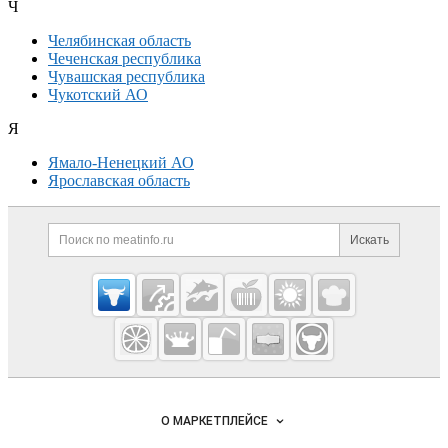
Ч
Челябинская область
Чеченская республика
Чувашская республика
Чукотский АО
Я
Ямало-Ненецкий АО
Ярославская область
Дополнительная информация
Поиск по сайту и ссылк
Искать
Cсылки на полезные проекты
Meatinfo.ru —
мясо и
мясопродукты
Важные разделы и контакты
Навигация по сайту
О МАРКЕТПЛЕЙСЕ