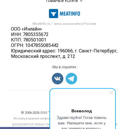
ТОВАРЫ И УСЛУГИ
Размещение рекламы
Каталог компаний
Мясо, мясопродукты
Публичная оферта
Новости рынка
Скот в живом весе
Контактная информация
Форум
Meatinfo.ru – весь
рынок мяса
России.
Колбасы, сосиски, деликатесы
Политика обработки персональных данных
ООО «Инлайн»
Энциклопедия
Мясные полуфабрикаты
ИНН: 7805355672
Для СМИ
Бренды
КПП: 780501001
Мясные консервы
ОГРН: 1047855085442
Мониторинг
Мясные снеки
Юридический адрес: 196066, г. Санкт-Петербург,
Вакансии
Московский проспект, д. 212
Яйца
Блог
Добавить объявление
Мы в соцсетях:
Карта объявлений
Счетчики, авторское право, логотипы
Всеволод
© 2006‑2026 ООО “Инлайн”. 12+ Все права защищены.
Здравствуйте! Готов помочь
Использование информации, размещенной на данном сайте,
вам. Напишите мне, если у
допускается только при размещении активной гиперссылки на
вас появятся вопросы.