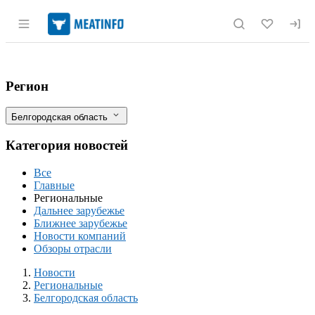
Раздел навигации по сайту meatinfo.r
Белгородские животноводы получили по
Фильтры
Регион
Белгородская область
Категория новостей
Все
Главные
Региональные
Дальнее зарубежье
Ближнее зарубежье
Новости компаний
Обзоры отрасли
Новости
Разделы
Новости
Региональные
Белгородская область