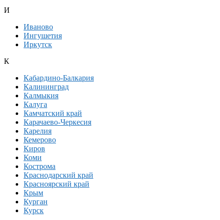
И
Иваново
Ингушетия
Иркутск
К
Кабардино-Балкария
Калининград
Калмыкия
Калуга
Камчатский край
Карачаево-Черкесия
Карелия
Кемерово
Киров
Коми
Кострома
Краснодарский край
Красноярский край
Крым
Курган
Курск