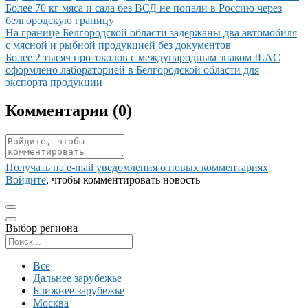
Иллюстрация новости
Более 70 кг мяса и сала без ВСД не попали в Россию через
белгородскую границу
Иллюстрация новости
На границе Белгородской области задержаны два автомобиля
с мясной и рыбной продукцией без документов
Иллюстрация новости
Более 2 тысяч протоколов с международным знаком ILAC
оформлено лабораторией в Белгородской области для
экспорта продукции
Комментарии (
0
)
Получать на e‑mail уведомления о новых комментариях
Войдите
, чтобы комментировать новость
Выбор региона
Поиск региона
Все
Дальнее зарубежье
Ближнее зарубежье
Москва