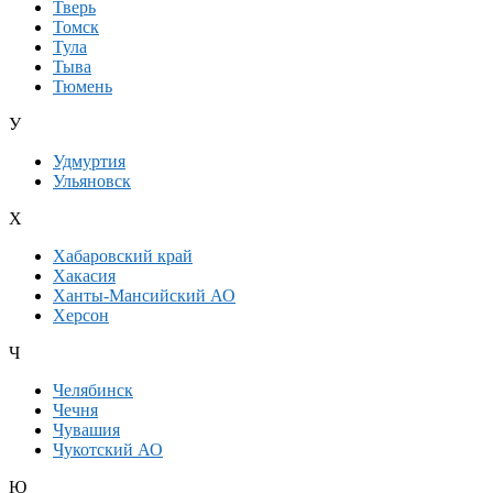
Тверь
Томск
Тула
Тыва
Тюмень
У
Удмуртия
Ульяновск
Х
Хабаровский край
Хакасия
Ханты-Мансийский АО
Херсон
Ч
Челябинск
Чечня
Чувашия
Чукотский АО
Ю